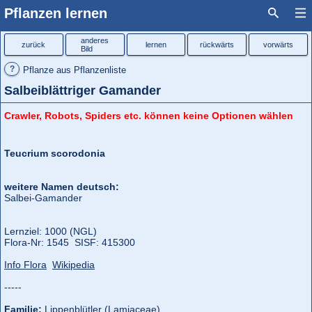
Pflanzen lernen
anderes
zurück
lernen
rückwärts
vorwärts
Bild
?
Pflanze aus Pflanzenliste
Salbeiblättriger Gamander
Crawler, Robots, Spiders etc. können keine Optionen wählen
Teucrium scorodonia
weitere Namen deutsch:
Salbei-Gamander
Lernziel: 1000 (NGL)
Flora‑Nr: 1545 SISF: 415300
Info Flora
Wikipedia
-----
Familie:
Lippenblütler (Lamiaceae)