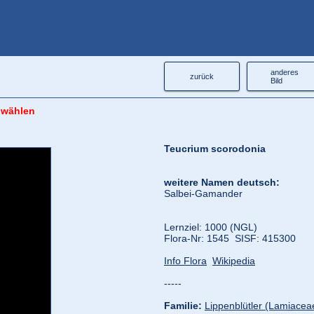
anderes
zurück
Bild
 wählen
Teucrium scorodonia
weitere Namen deutsch:
Salbei-Gamander
Lernziel: 1000 (NGL)
Flora‑Nr: 1545 SISF: 415300
Info Flora
Wikipedia
-----
Familie:
Lippenblütler (Lamiacea