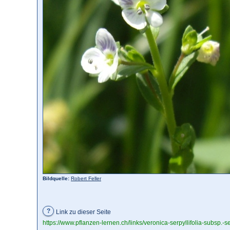
Bildquelle:
Robert Feller
?
Link zu dieser Seite
https://www.pflanzen-lernen.ch/links/veronica-serpyllifolia-subsp.-se