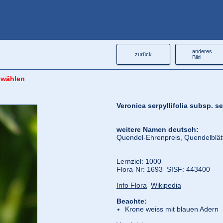
anderes
zurück
Bild
 wählen
Veronica serpyllifolia subsp. ser
weitere Namen deutsch:
Quendel-Ehrenpreis, Quendelblätt
Lernziel: 1000
Flora‑Nr: 1693 SISF: 443400
Info Flora
Wikipedia
Beachte:
Krone weiss mit blauen Adern