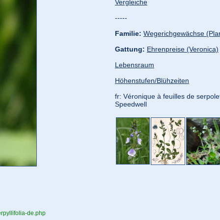
Vergleiche
-----
Familie:
Wegerichgewächse (Pla
Gattung:
Ehrenpreise (Veronica)
Lebensraum
Höhenstufen/Blühzeiten
fr: Véronique à feuilles de serpolet
Speedwell
rpyllifolia-de.php