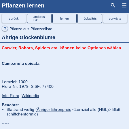
Pflanzen lernen
anderes
zurück
lernen
rückwärts
vorwärts
Bild
?
Pflanze aus Pflanzenliste
Ährige Glockenblume
Crawler, Robots, Spiders etc. können keine Optionen wählen
Campanula spicata
Lernziel: 1000
Flora‑Nr: 1979 SISF: 77400
Info Flora
Wikipedia
Beachte:
Blattrand wellig (
Ähriger Ehrenpreis
<Lernziel alle (NGL)> Blatt
schiffchenförmig)
-----