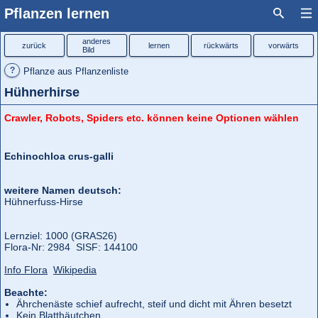
Pflanzen lernen
anderes
zurück
lernen
rückwärts
vorwärts
Bild
?
Pflanze aus Pflanzenliste
Hühnerhirse
Crawler, Robots, Spiders etc. können keine Optionen wählen
Echinochloa crus-galli
weitere Namen deutsch:
Hühnerfuss-Hirse
Lernziel: 1000 (GRAS26)
Flora‑Nr: 2984 SISF: 144100
Info Flora
Wikipedia
Beachte:
Ährchenäste schief aufrecht, steif und dicht mit Ähren besetzt
Kein Blatthäutchen