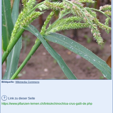
Bildquelle:
Wikimedia Commons
?
Link zu dieser Seite
https://www.pflanzen-lernen.ch/links/echinochloa-crus-galli-de.php