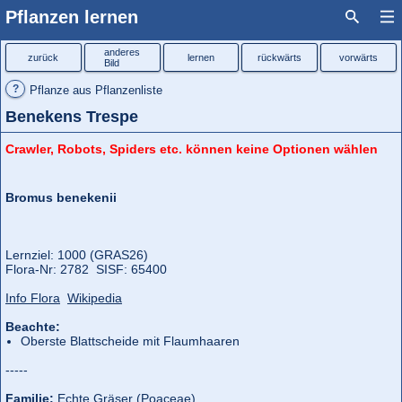
Pflanzen lernen
anderes
zurück
lernen
rückwärts
vorwärts
Bild
?
Pflanze aus Pflanzenliste
Benekens Trespe
Crawler, Robots, Spiders etc. können keine Optionen wählen
Bromus benekenii
Lernziel: 1000 (GRAS26)
Flora‑Nr: 2782 SISF: 65400
Info Flora
Wikipedia
Beachte:
Oberste Blattscheide mit Flaumhaaren
-----
Familie:
Echte Gräser (Poaceae)