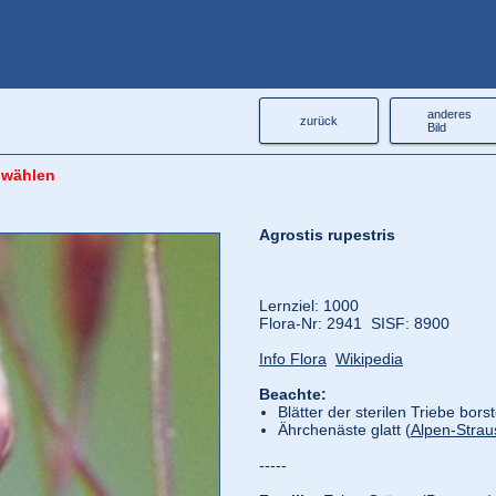
anderes
zurück
Bild
 wählen
Agrostis rupestris
Lernziel: 1000
Flora‑Nr: 2941 SISF: 8900
Info Flora
Wikipedia
Beachte:
Blätter der sterilen Triebe bors
Ährchenäste glatt (
Alpen-Strau
-----