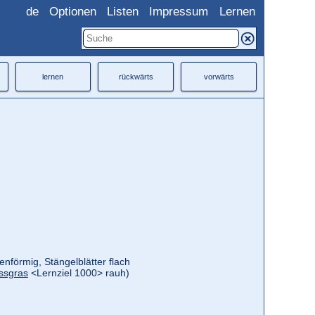
de
Optionen
Listen
Impressum
Lernen
lernen
rückwärts
vorwärts
tenförmig, Stängelblätter flach
ssgras
<Lernziel 1000> rauh)