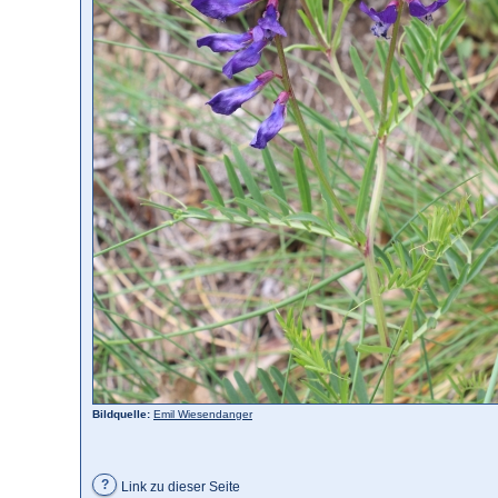
Bildquelle:
Emil Wiesendanger
?
Link zu dieser Seite