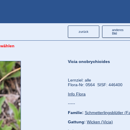
anderes
zurück
Bild
 wählen
Vicia onobrychioides
Lernziel: alle
Flora‑Nr: 0564 SISF: 446400
Info Flora
-----
Familie:
Schmetterlingsblütler (
Gattung:
Wicken (Vicia)