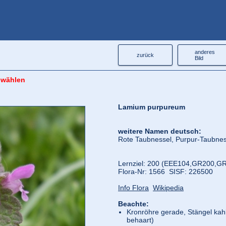
anderes
zurück
Bild
 wählen
Lamium purpureum
weitere Namen deutsch:
Rote Taubnessel, Purpur-Taubnes
Lernziel: 200 (EEE104,
GR200,
GR
Flora‑Nr: 1566 SISF: 226500
Info Flora
Wikipedia
Beachte:
Kronröhre gerade, Stängel kahl
behaart)