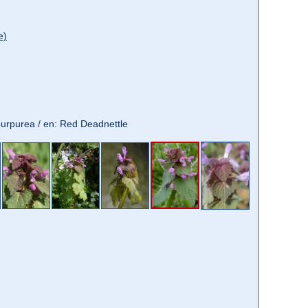
e)
a purpurea / en: Red Deadnettle