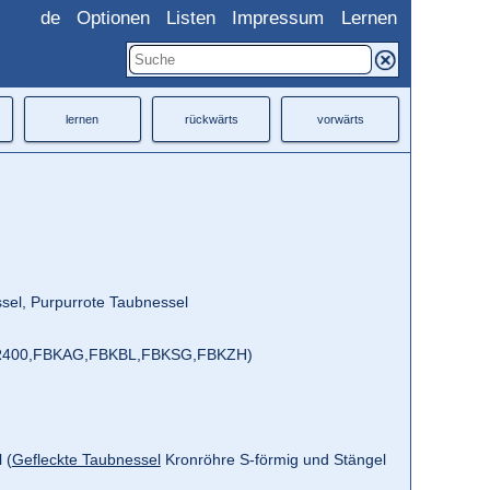
de
Optionen
Listen
Impressum
Lernen
lernen
rückwärts
vorwärts
sel, Purpurrote Taubnessel
400,
FBKAG,
FBKBL,
FBKSG,
FBKZH)
 (
Gefleckte Taubnessel
Kronröhre S-förmig und Stängel