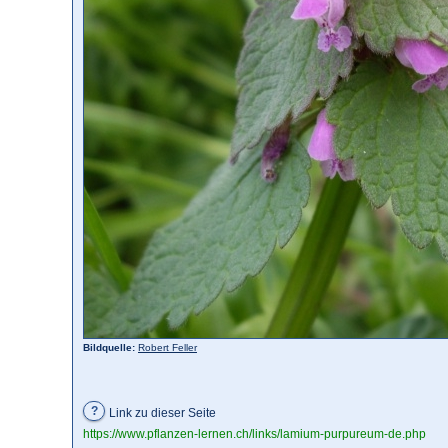
Bildquelle:
Robert Feller
?
Link zu dieser Seite
https://www.pflanzen-lernen.ch/links/lamium-purpureum-de.php