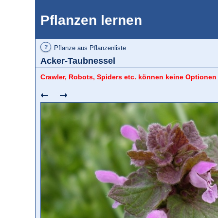
Pflanzen lernen
?
Pflanze aus Pflanzenliste
Acker-Taubnessel
Crawler, Robots, Spiders etc. können keine Optionen