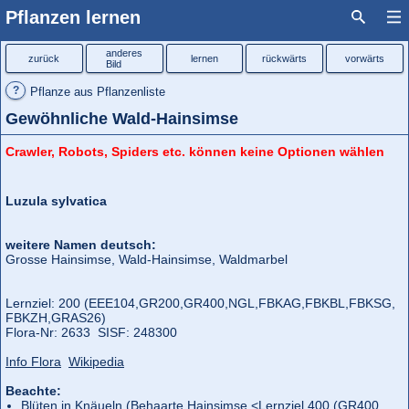
Pflanzen lernen
anderes
zurück
lernen
rückwärts
vorwärts
Bild
?
Pflanze aus Pflanzenliste
Gewöhnliche Wald-Hainsimse
Crawler, Robots, Spiders etc. können keine Optionen wählen
Luzula sylvatica
weitere Namen deutsch:
Grosse Hainsimse, Wald-Hainsimse, Waldmarbel
Lernziel: 200 (EEE104,
GR200,
GR400,
NGL,
FBKAG,
FBKBL,
FBKSG,
FBKZH,
GRAS26)
Flora‑Nr: 2633 SISF: 248300
Info Flora
Wikipedia
Beachte:
Blüten in Knäueln (
Behaarte Hainsimse
<Lernziel 400 (GR400,