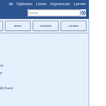
de
Optionen
Listen
Impressum
Lernen
lernen
rückwärts
vorwärts
arn
h:
SG,
Farn)