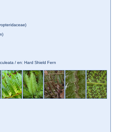
opteridaceae)
m)
e aculeata / en: Hard Shield Fern