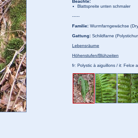
Beachte:
Blattspreite unten schmaler
-----
Familie:
Wurmfarngewächse (Dry
Gattung:
Schildfarne (Polystichu
Lebensräume
Höhenstufen/Blühzeiten
fr: Polystic à aiguillons / it: Felc