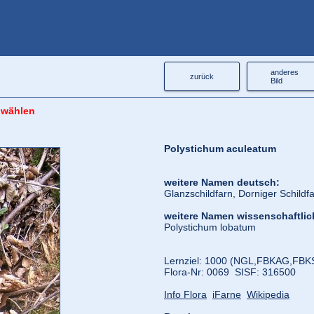
anderes
zurück
Bild
 wählen
Polystichum aculeatum
weitere Namen deutsch:
Glanzschildfarn, Dorniger Schildf
weitere Namen wissenschaftlic
Polystichum lobatum
Lernziel: 1000 (NGL,
FBKAG,
FBK
Flora‑Nr: 0069 SISF: 316500
Info Flora
iFarne
Wikipedia