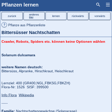
Pflanzen lernen
anderes
zurück
lernen
rückwärts
vorwärts
Bild
?
Pflanze aus Pflanzenliste
Bittersüsser Nachtschatten
Crawler, Robots, Spiders etc. können keine Optionen wählen
Solanum dulcamara
weitere Namen deutsch:
Bittersüss, Alpranke, Hirschkraut, Heischkraut
Lernziel: 400 (GR400,
NGL,
FBKSG,
FBKZH)
Flora‑Nr: 1526 SISF: 399500
Info Flora
Wikipedia
-----
Familie:
Nachtschattengewächse (Solanaceae)