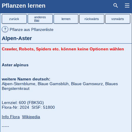
Pflanzen lernen
anderes
zurück
lernen
rückwärts
vorwärts
Bild
?
Pflanze aus Pflanzenliste
Alpen-Aster
Crawler, Robots, Spiders etc. können keine Optionen wählen
Aster alpinus
weitere Namen deutsch:
Alpen-Sternblume, Blaue Gamsblüh, Blaue Gamswurz, Blaues
Bergsternkraut
Lernziel: 600 (FBKSG)
Flora‑Nr: 2024 SISF: 51800
Info Flora
Wikipedia
-----