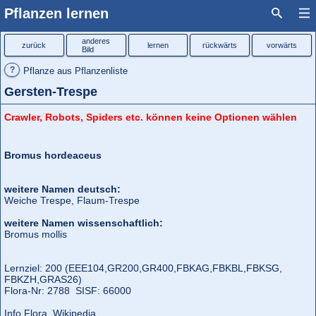
Pflanzen lernen
anderes
zurück
lernen
rückwärts
vorwärts
Bild
?
Pflanze aus Pflanzenliste
Gersten-Trespe
Crawler, Robots, Spiders etc. können keine Optionen wählen
Bromus hordeaceus
weitere Namen deutsch:
Weiche Trespe, Flaum-Trespe
weitere Namen wissenschaftlich:
Bromus mollis
Lernziel: 200 (EEE104,
GR200,
GR400,
FBKAG,
FBKBL,
FBKSG,
FBKZH,
GRAS26)
Flora‑Nr: 2788 SISF: 66000
Info Flora
Wikipedia