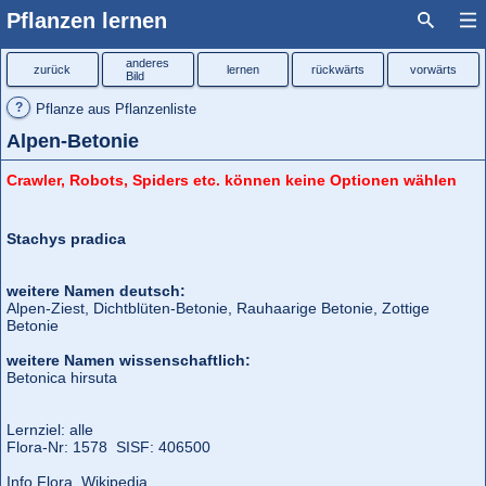
Pflanzen lernen
anderes
zurück
lernen
rückwärts
vorwärts
Bild
?
Pflanze aus Pflanzenliste
Alpen-Betonie
Crawler, Robots, Spiders etc. können keine Optionen wählen
Stachys pradica
weitere Namen deutsch:
Alpen-Ziest, Dichtblüten-Betonie, Rauhaarige Betonie, Zottige
Betonie
weitere Namen wissenschaftlich:
Betonica hirsuta
Lernziel: alle
Flora‑Nr: 1578 SISF: 406500
Info Flora
Wikipedia