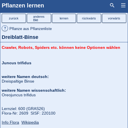
Pflanzen lernen
anderes
zurück
lernen
rückwärts
vorwärts
Bild
?
Pflanze aus Pflanzenliste
Dreiblatt-Binse
Crawler, Robots, Spiders etc. können keine Optionen wählen
Juncus trifidus
weitere Namen deutsch:
Dreispaltige Binse
weitere Namen wissenschaftlich:
Oreojuncus trifidus
Lernziel: 600 (GRAS26)
Flora‑Nr: 2609 SISF: 220100
Info Flora
Wikipedia