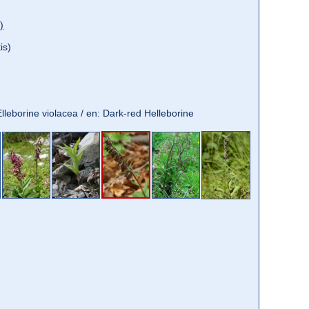
)
is)
: Elleborine violacea / en: Dark-red Helleborine