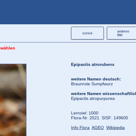
anderes
zurück
Bild
 wählen
Epipactis atrorubens
weitere Namen deutsch:
Braunrote Sumpfwurz
weitere Namen wissenschaftlic
Epipactis atropurpurea
Lernziel: 1000
Flora‑Nr: 2521 SISF: 149600
Info Flora
AGEO
Wikipedia