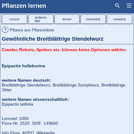
Pflanzen lernen
anderes
zurück
lernen
rückwärts
vorwärts
Bild
?
Pflanze aus Pflanzenliste
Gewöhnliche Breitblättrige Stendelwurz
Crawler, Robots, Spiders etc. können keine Optionen wählen
Epipactis helleborine
weitere Namen deutsch:
Breitblättrige Stendelwurz, Breitblättrige Sumpfwurz, Breitblättrige
Sitter
weitere Namen wissenschaftlich:
Epipactis latifolia
Lernziel: 1000
Flora‑Nr: 2525 SISF: 149660
Info Flora
AGEO
Wikipedia