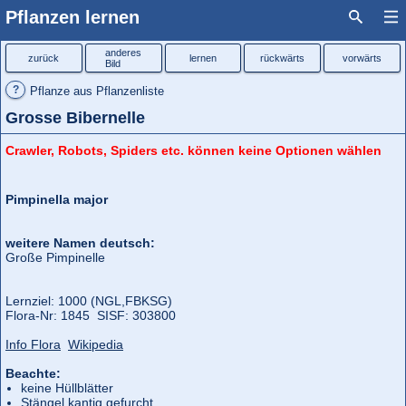
Pflanzen lernen
anderes
zurück
lernen
rückwärts
vorwärts
Bild
?
Pflanze aus Pflanzenliste
Grosse Bibernelle
Crawler, Robots, Spiders etc. können keine Optionen wählen
Pimpinella major
weitere Namen deutsch:
Große Pimpinelle
Lernziel: 1000 (NGL,
FBKSG)
Flora‑Nr: 1845 SISF: 303800
Info Flora
Wikipedia
Beachte:
keine Hüllblätter
Stängel kantig gefurcht